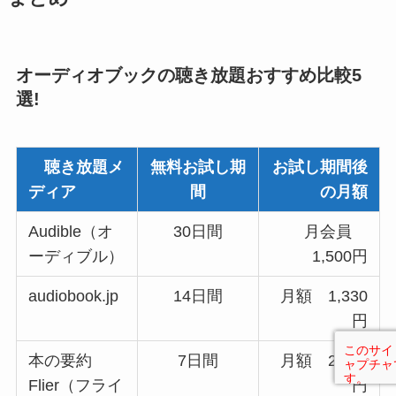
オーディオブックの聴き放題おすすめ比較5
選!
聴き放題メ
無料お試し期
お試し期間後
ディア
間
の月額
Audible（オ
30日間
月会員
ーディブル）
1,500円
audiobook.jp
14日間
月額 1,330
円
本の要約
7日間
月額 2,200
Flier（フライ
円